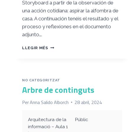
Storyboard a partir de la observación de
una acción cotidiana: aspirar la alfombra de
casa. A continuación tenéis el resultado y el
proceso y reflexiones en el documento
adjunto….
RETO
LLEGIR MÉS
1:
PENSAMIENTO
VISUAL
FIGURATIVO
NO CATEGORITZAT
Arbre de continguts
Per
Anna Salido Alborch
28 abril, 2024
Arquitectura de la
Públic
informació – Aula 1