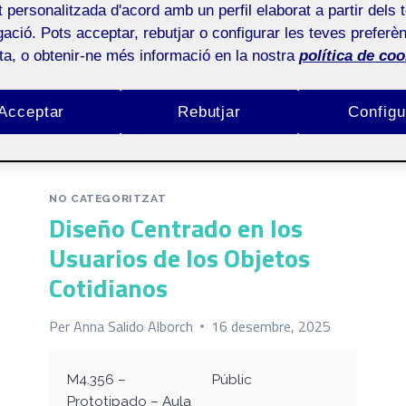
at personalitzada d'acord amb un perfil elaborat a partir dels 
Inici
/
No categoritzat
ació. Pots acceptar, rebutjar o configurar les teves preferèn
ota, o obtenir-ne més informació en la nostra
política de coo
Acceptar
Rebutjar
Configu
NO CATEGORITZAT
Diseño Centrado en los
Usuarios de los Objetos
Cotidianos
Per
Anna Salido Alborch
16 desembre, 2025
M4.356 –
Públic
Prototipado – Aula