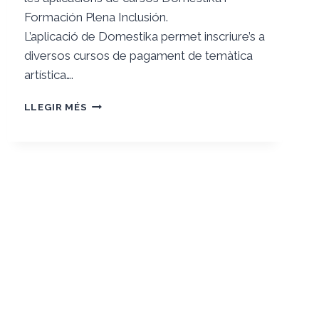
Formación Plena Inclusión.
L’aplicació de Domestika permet inscriure’s a
diversos cursos de pagament de temàtica
artística….
ANÀLISI
LLEGIR MÉS
DE
LA
NAVEGACIÓ