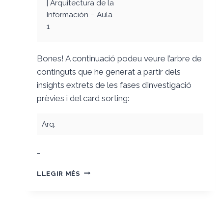
| Arquitectura de la
Información – Aula
1
Bones! A continuació podeu veure l’arbre de
continguts que he generat a partir dels
insights extrets de les fases d’investigació
prèvies i del card sorting:
Arq.
…
ARBRE
LLEGIR MÉS
DE
CONTINGUTS