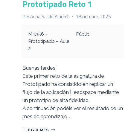
Prototipado Reto 1
Y
CASO
DE
Per
Anna Salido Alborch
18 octubre, 2025
ESTUDIO
M4.356 –
Públic
Prototipado – Aula
2
Buenas tardes!
Este primer reto de la asignatura de
Prototipado ha consistido en replicar un
flujo de la aplicación Headspace mediante
un prototipo de alta fidelidad.
A continuación podéis ver el resultado de un
mes de aprendizaje,…
PROTOTIPADO
LLEGIR MÉS