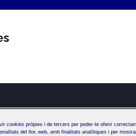
es
orch
vir
cookies
pròpies i de tercers per poder-te oferir correcta
No categoritzat
onalitats del lloc web, amb finalitats analítiques i per mostra