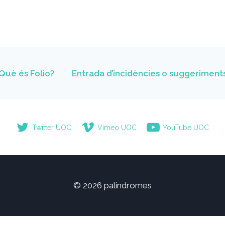
Què és Folio?
Entrada d’incidències o suggeriment
Twitter UOC
Vimeo UOC
YouTube UOC
© 2026 palindromes