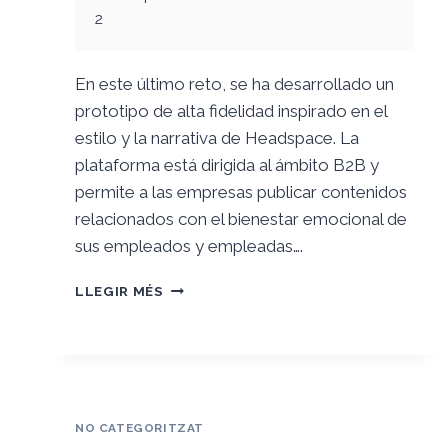
2
En este último reto, se ha desarrollado un
prototipo de alta fidelidad inspirado en el
estilo y la narrativa de Headspace. La
plataforma está dirigida al ámbito B2B y
permite a las empresas publicar contenidos
relacionados con el bienestar emocional de
sus empleados y empleadas….
RETO
LLEGIR MÉS
4.
PROTOTIPADO
Y
EVALUACIÓN
DE
LA
NO CATEGORITZAT
USABILIDAD