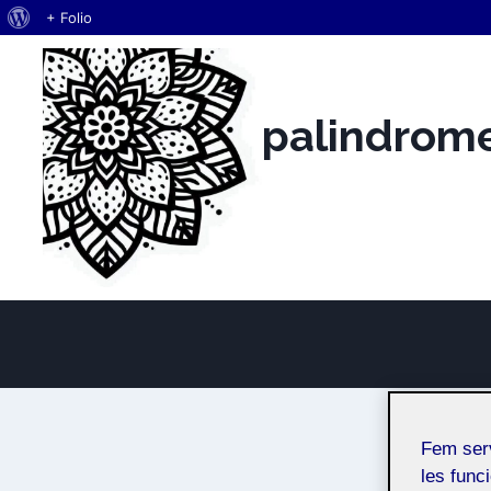
Quant
+ Folio
Vés
al
al
WordPress
contingut
palindrom
anna salido alb
Fem ser
les funci