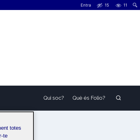
Entra
15
11
Qui soc?
Què és Folio?
ment totes
r-te