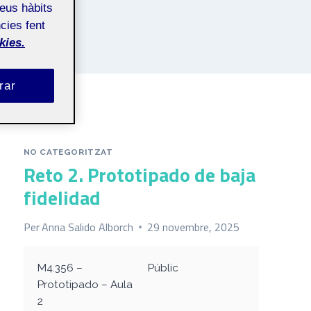
teus hàbits
cies fent
kies.
rar
NO CATEGORITZAT
Reto 2. Prototipado de baja
fidelidad
Per
Anna Salido Alborch
29 novembre, 2025
M4.356 –
Públic
Prototipado – Aula
2