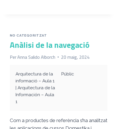
NO CATEGORITZAT
Anàlisi de la navegació
Per
Anna Salido Alborch
20 maig, 2024
Arquitectura de la
Públic
informació – Aula 1
| Arquitectura de la
Información – Aula
1
Com a productes de referència s’ha analitzat
les aplicacions de cursos Domestika i