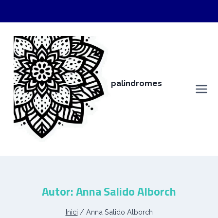
Vés
al
contingut
palindromes
anna salido alborch
Autor: Anna Salido Alborch
Inici
/
Anna Salido Alborch