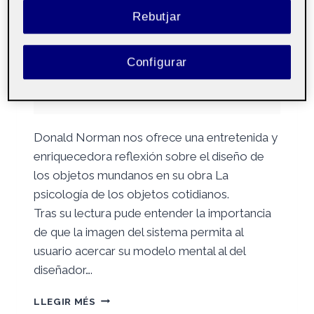
Per
Anna Salido Alborch
16 desembre, 2025
Rebutjar
M4.356 –
Públic
Configurar
Prototipado – Aula
2
Donald Norman nos ofrece una entretenida y
enriquecedora reflexión sobre el diseño de
los objetos mundanos en su obra La
psicología de los objetos cotidianos.
Tras su lectura pude entender la importancia
de que la imagen del sistema permita al
usuario acercar su modelo mental al del
diseñador….
DISEÑO
LLEGIR MÉS
CENTRADO