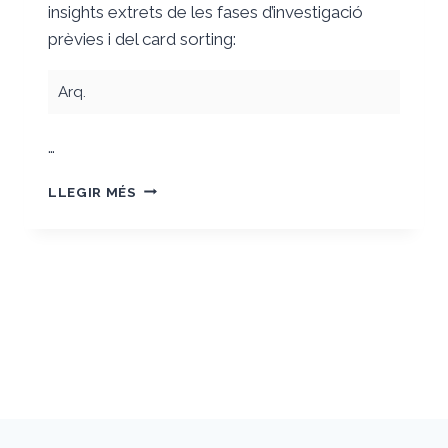
insights extrets de les fases d’investigació
prèvies i del card sorting:
Arq.
…
ARBRE
LLEGIR MÉS
DE
CONTINGUTS