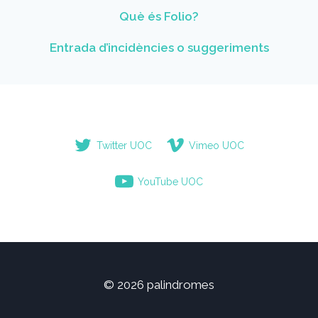
Què és Folio?
Entrada d’incidències o suggeriments
Twitter UOC
Vimeo UOC
YouTube UOC
© 2026 palindromes