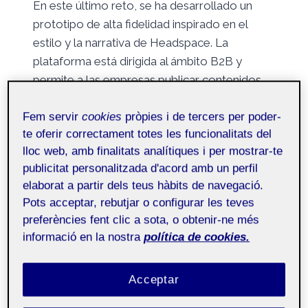
En este último reto, se ha desarrollado un
prototipo de alta fidelidad inspirado en el
estilo y la narrativa de Headspace. La
plataforma está dirigida al ámbito B2B y
permite a las empresas publicar contenidos
relacionados con el bienestar emocional de
sus empleados y empleadas….
Fem servir
cookies
pròpies i de tercers per poder-
te oferir correctament totes les funcionalitats del
RETO
LLEGIR MÉS
lloc web, amb finalitats analítiques i per mostrar-te
4.
publicitat personalitzada d'acord amb un perfil
PROTOTIPADO
elaborat a partir dels teus hàbits de navegació.
Y
Pots acceptar, rebutjar o configurar les teves
EVALUACIÓN
DE
preferències fent clic a sota, o obtenir-ne més
NO CATEGORITZAT
LA
informació en la nostra
política de cookies.
Diseño Centrado en los
USABILIDAD
Y
Usuarios de los Objetos
CASO
Acceptar
Cotidianos
DE
ESTUDIO