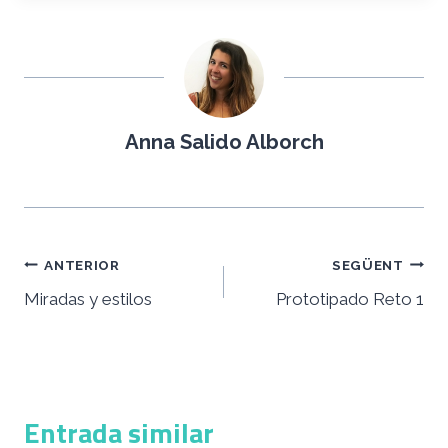
Anna Salido Alborch
Navegació
ANTERIOR
SEGÜENT
d'entrades
Miradas y estilos
Prototipado Reto 1
Entrada similar