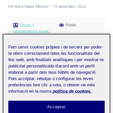
Per
Anna Salido Alborch
15 desembre, 2024
Dibujo y
Públic
pensamiento visual -
Aula 2
Fem servir
cookies
pròpies i de tercers per poder-
Buenos días!
te oferir correctament totes les funcionalitats del
lloc web, amb finalitats analítiques i per mostrar-te
publicitat personalitzada d'acord amb un perfil
A continuación os comparto la entrega final de
elaborat a partir dels teus hàbits de navegació.
este segundo reto de Dibujo y pensamiento
Pots acceptar, rebutjar o configurar les teves
visual. En esta proyecto he desarrollado un mapa
preferències fent clic a sota, o obtenir-ne més
en el que se describe el proceso de reserva y uso
informació en la nostra
política de cookies.
de un coche eléctrico compartido a través de la
plataforma de Som Mobilitat.
Acceptar