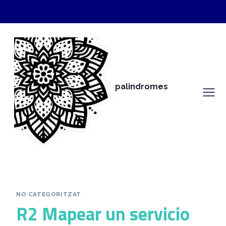
Vés
al
contingut
palindromes
anna salido alborch
NO CATEGORITZAT
R2 Mapear un servicio