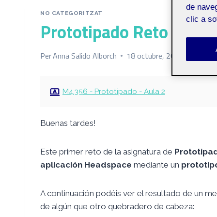
de naveg
NO CATEGORITZAT
clic a s
Prototipado Reto 1
Per
Anna Salido Alborch
18 octubre, 2025
M4.356 - Prototipado - Aula 2
Buenas tardes!
Este primer reto de la asignatura de
Prototipa
aplicación Headspace
mediante un
prototip
A continuación podéis ver el resultado de un mes
de algún que otro quebradero de cabeza: