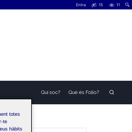
Entra
15
11
Qui soc?
Què és Folio?
ment totes
r-te
teus hàbits
Cerca