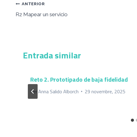
Navegació
ANTERIOR
d'entrades
R2 Mapear un servicio
Entrada similar
Reto 2. Prototipado de baja fidelidad
Per
Anna Salido Alborch
29 novembre, 2025